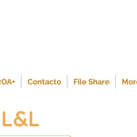
ROA+
Contacto
File Share
Mor
 L&L