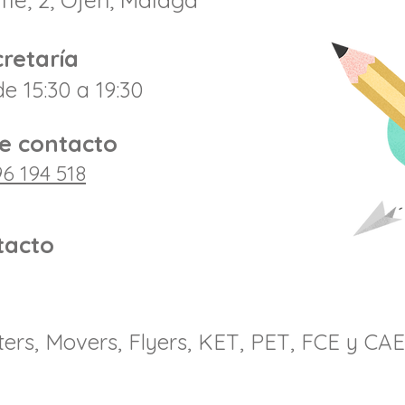
retaría
e 15:30 a 19:30
e contacto
6 194 51
8
tacto
rters, Movers, Flyers, KET, PET, FCE y CAE