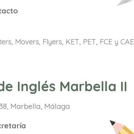
tacto
rters, Movers, Flyers, KET, PET, FCE y CAE
de Inglés Marbella II
38, Marbella, Málaga
retaría